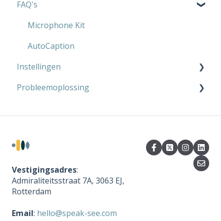
FAQ's
Werk
Microphone Kit
AutoCaption
Microphone Kit
AutoCaption
Instellingen
Probleemoplossing
Microphone Kit
AutoCaption
Microphone Kit
AutoCaption
Vestigingsadres
:
Admiraliteitsstraat 7A, 3063 EJ,
Rotterdam
Email
:
hello@speak-see.com